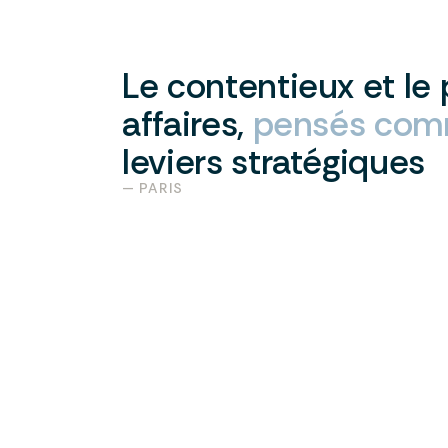
Le
contentieux
et
le
affaires,
pensés
com
leviers
stratégiques
— PARIS