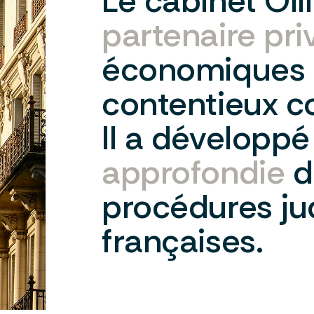
Le
cabinet
Oll
partenaire
pri
économiques
contentieux
c
Il
a
développé
approfondie
d
procédures
ju
françaises.