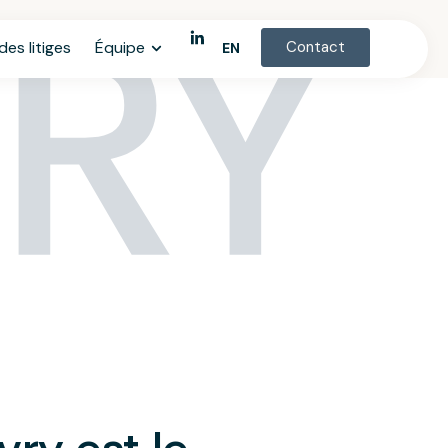
VRY
es litiges
Équipe
Contact
EN