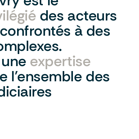
ivry
est
le
vilégié
des
acteurs
confrontés
à
des
omplexes.
une
expertise
e
l’ensemble
des
diciaires